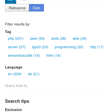
Sort by:
Relevance
Date
Filter results by:
Tag
php (201)
pear (53)
tools (38)
web (30)
server (27)
typo3 (23)
programming (20)
http (17)
semanticscuttle (15)
html (14)
Language
en (229)
de (21)
Query took 0s.
Search tips
Exclusion