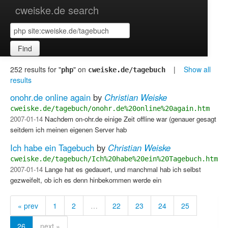
cweiske.de search
Find
252 results for "
" on
|
Show all
php
cweiske.de/tagebuch
results
onohr.de online again
by
Christian Weiske
cweiske.de/tagebuch/onohr.de%20online%20again.htm
2007-01-14
Nachdem on-ohr.de einige Zeit offline war (genauer gesagt
seitdem ich meinen eigenen Server hab
Ich habe ein Tagebuch
by
Christian Weiske
cweiske.de/tagebuch/Ich%20habe%20ein%20Tagebuch.htm
2007-01-14
Lange hat es gedauert, und manchmal hab ich selbst
gezweifelt, ob ich es denn hinbekommen werde ein
« prev
1
2
…
22
23
24
25
26
next »